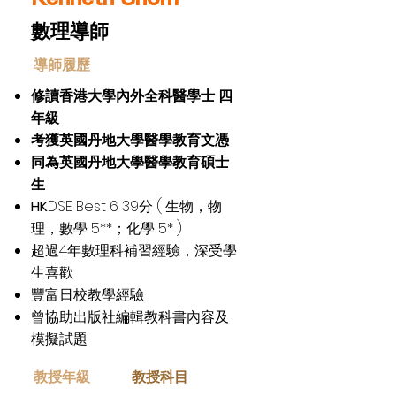
數理導師
​導師履歷
修讀香港大學內外全科醫學士 四
年級
考獲英國丹地大學醫學教育文憑
同為英國丹地大學醫學教育碩士
生
HK
DSE Best 6 39分 ( 生物，物
理，數學 5**；化學 5* )
超過4年數理科補習經驗，深受學
生喜歡
豐富日校教學經驗
曾協助出版社編輯教科書內容及
模擬試題
​教授年級
教授科目