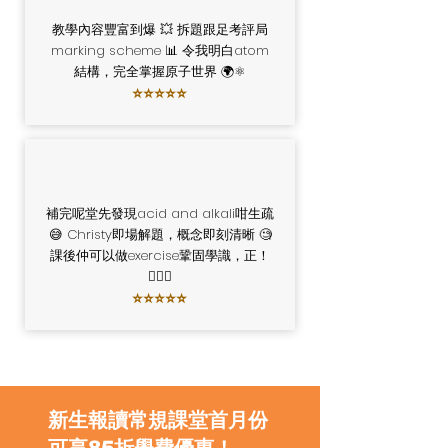
教學內容豐富到爆 💥 拆題跟足考評局
marking scheme 📊 令我明白atom
結構，完全掌握原子世界 🌍⚛️
⭐⭐⭐⭐⭐
補完呢堂先發現acid and alkali咁生疏
😅 Christy即場解題，概念即刻清晰 🧐
課後仲可以做exercise鞏固學識，正！
👍🏻💪
⭐⭐⭐⭐⭐
新生報讀常規課堂首月份