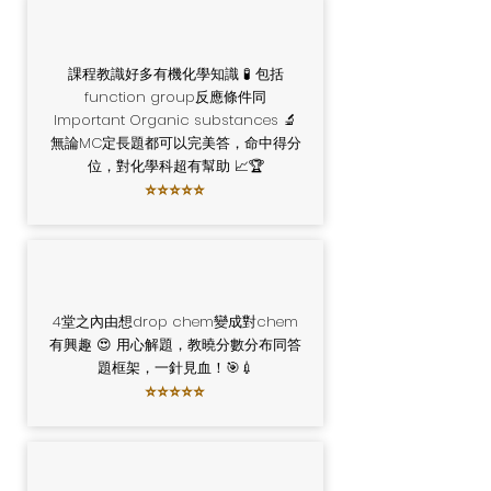
課程教識好多有機化學知識 🧪 包括
function group反應條件同
Important Organic substances 🔬
無論MC定長題都可以完美答，命中得分
位，對化學科超有幫助 📈🏆
⭐⭐⭐⭐⭐
4堂之內由想drop chem變成對chem
有興趣 😍 用心解題，教曉分數分布同答
題框架，一針見血！🎯💉
⭐⭐⭐⭐⭐