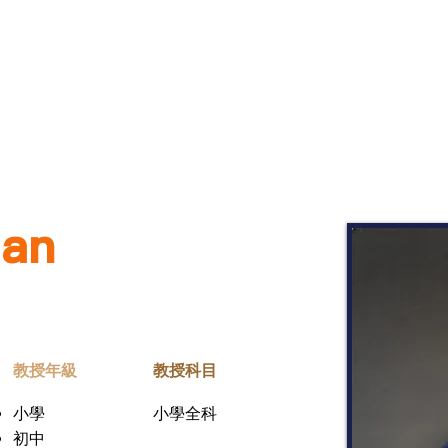
課程及導師
其他服務
關於我們
社會責任
gan
​教授年級
教授科目
小學
小學全科
初中