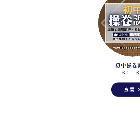
初中操卷
S.1 - S
查看