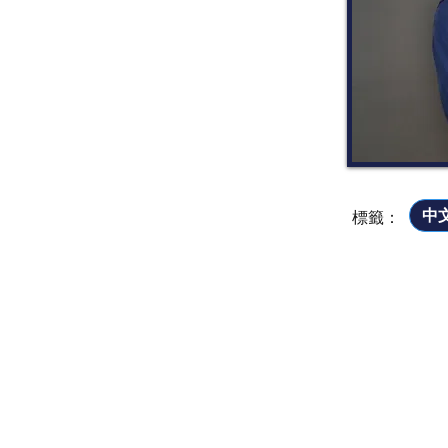
中
​標
籤
：