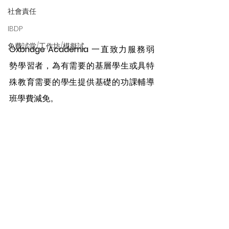
社會責任
IBDP
免費試堂/工作坊/模擬試
Oxbridge Academia 
一直致力服務弱
勢學習者，為有需要的基層學生或具特
殊教育需要的學生提供基礎的功課輔導
班學費減免。