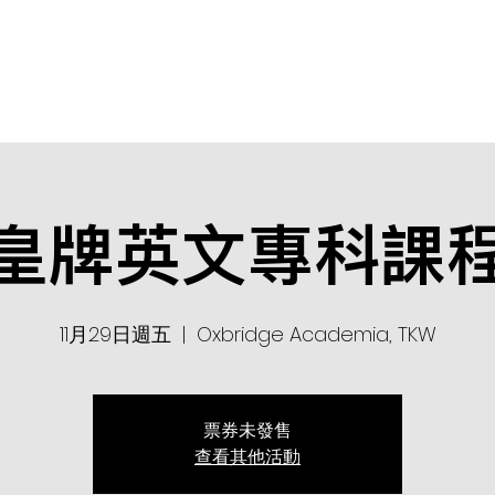
課程及導師
其他服務
關於我們
社會責任
皇牌英文專科課
11月29日週五
  |  
Oxbridge Academia, TKW
票券未發售
查看其他活動