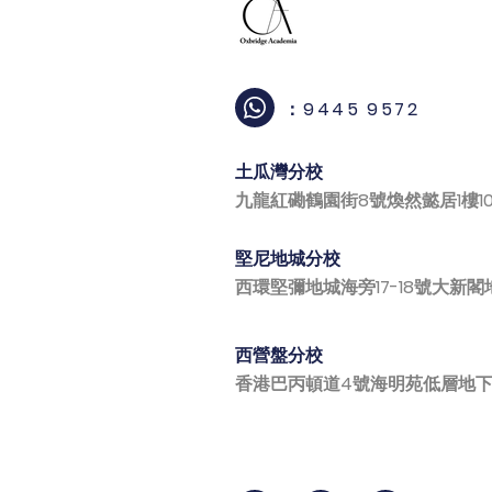
：9445 9572
土瓜灣分校
九龍紅磡鶴園街8號煥然懿居1樓1
堅尼地城分校
西環堅彌地城海旁17-18號大新閣
西營盤分校
香港巴丙頓道4號海明苑低層地下