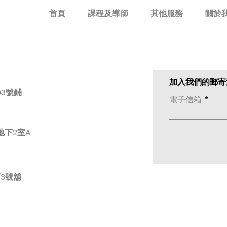
首頁
課程及導師
其他服務
關於
加入我們的郵寄
03號鋪
電子信箱
地下2室A
3號舖